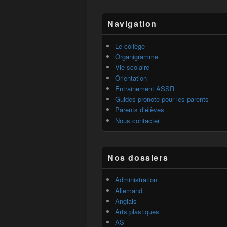
Zone
Navigation
principale
de
widget
Le collège
pour
Organigramme
la
Vie scolaire
barre
Orientation
latérale
Entrainement ASSR
Guides pronote pour les parents
Parents d’élèves
Nous contacter
Nos dossiers
Administration
Allemand
Anglais
Arts plastiques
AS