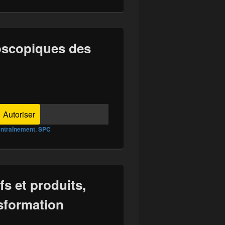
oscopiques des
Autoriser
entraînement
,
SPC
fs et produits,
nsformation