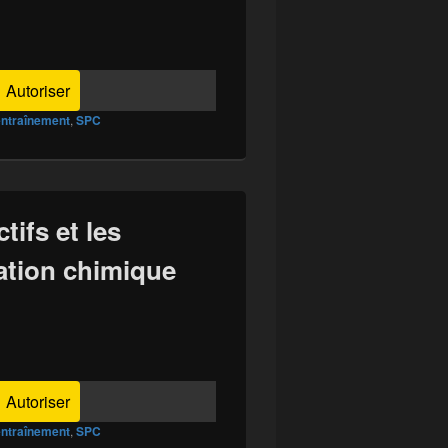
Autoriser
entraînement
,
SPC
tifs et les
ation chimique
Autoriser
entraînement
,
SPC