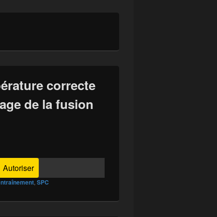
pérature correcte
age de la fusion
Autoriser
entraînement
,
SPC