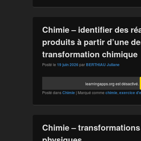
Chimie – identifier des réa
produits à partir d’une d
transformation chimique
Posté le
19 juin 2026
par
BERTHIAU Juliane
learningapps.org est désactivé.
Posté dans
Chimie
|
Marqué comme
chimie
,
exercice d'
Chimie – transformations
physiques