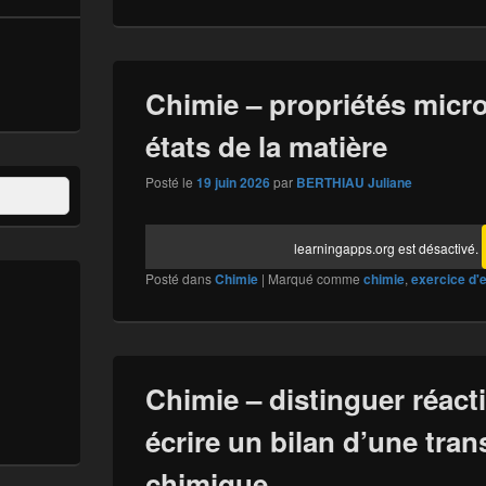
Chimie – propriétés micr
états de la matière
Posté le
19 juin 2026
par
BERTHIAU Juliane
learningapps.org est désactivé.
Posté dans
Chimie
|
Marqué comme
chimie
,
exercice d'
Chimie – distinguer réacti
écrire un bilan d’une tra
chimique