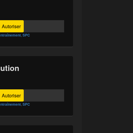
Autoriser
entraînement
,
SPC
lution
Autoriser
entraînement
,
SPC