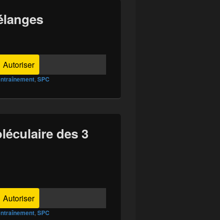
élanges
Autoriser
entraînement
,
SPC
léculaire des 3
Autoriser
entraînement
,
SPC