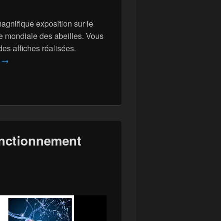
agnifique exposition sur le
ée mondiale des abeilles. Vous
des affiches réalisées.
20 mai : journée mondiale des abeilles
e
→
onctionnement