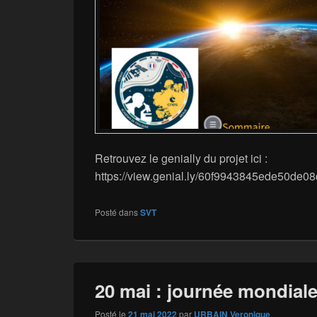
Retrouvez le genially du projet ici :
https://view.genial.ly/60f9943845ede50de08
Posté dans
SVT
20 mai : journée mondiale
Posté le
21 mai 2022
par
URBAIN Veronique