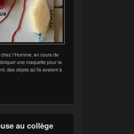
t chez l’Homme, en cours de
fabriquer une maquette pour la
nt, des objets qu’ils avaient à
: Concours de la meilleure maquette de la double circulation 
euse au collège