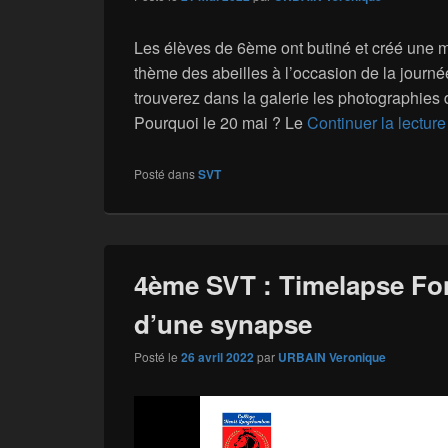
Les élèves de 6ème ont butiné et créé une m
thème des abeilles à l’occasion de la journ
trouverez dans la galerie les photographies 
Pourquoi le 20 mai ? Le
Continuer la lectur
Posté dans
SVT
4ème SVT : Timelapse F
d’une synapse
Posté le
26 avril 2022
par
URBAIN Veronique
Lecteur
vidéo