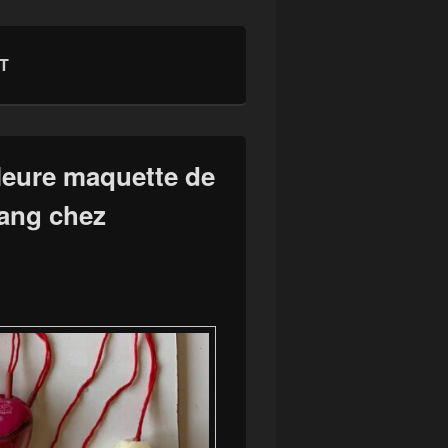
T
lleure maquette de
sang chez