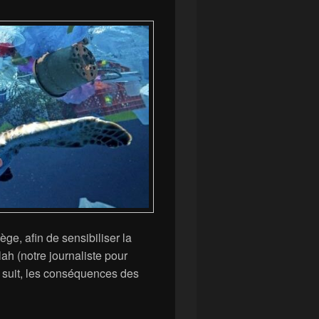
ège, afin de sensibiliser la
ah (notre journaliste pour
i suit, les conséquences des
tervention de la FNE pour les éco-collégiens 4e3