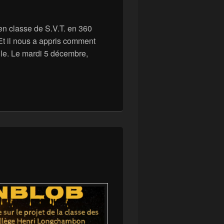
en classe de S.V.T. en 360
Et il nous a appris comment
ule. Le mardi 5 décembre,
veuse au collège