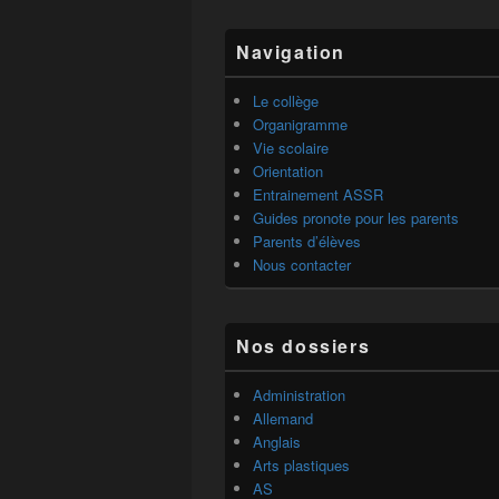
Zone
Navigation
principale
de
widget
Le collège
pour
Organigramme
la
Vie scolaire
barre
Orientation
latérale
Entrainement ASSR
Guides pronote pour les parents
Parents d’élèves
Nous contacter
Nos dossiers
Administration
Allemand
Anglais
Arts plastiques
AS