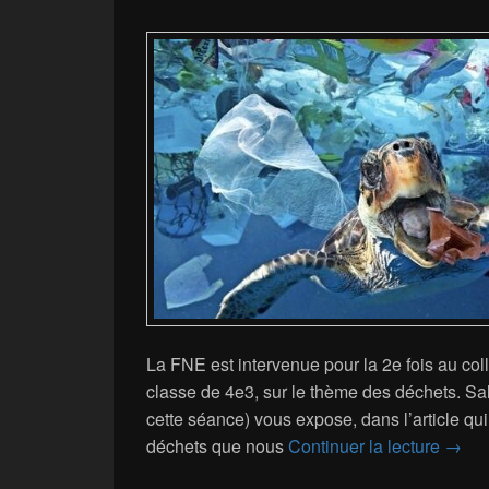
La FNE est intervenue pour la 2e fois au coll
classe de 4e3, sur le thème des déchets. Sal
cette séance) vous expose, dans l’article qu
2e in
déchets que nous
Continuer la lecture
→