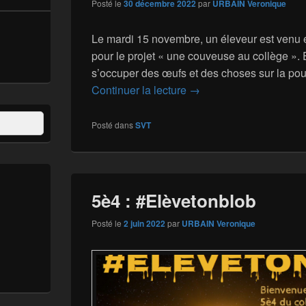
Posté le
30 décembre 2022
par
URBAIN Veronique
Le mardi 15 novembre, un éleveur est venu 
pour le projet « une couveuse au collège ». 
s’occuper des œufs et des choses sur la po
Projet 6ème 2 : une cou
Continuer la lecture
→
Posté dans
SVT
5è4 : #Elèvetonblob
Posté le
2 juin 2022
par
URBAIN Veronique