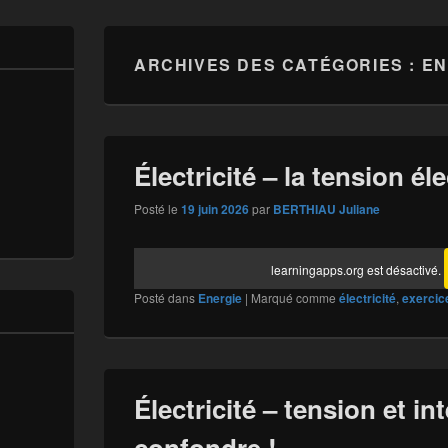
ARCHIVES DES CATÉGORIES :
EN
Électricité – la tension él
Posté le
19 juin 2026
par
BERTHIAU Juliane
learningapps.org est désactivé.
Posté dans
Energie
|
Marqué comme
électricité
,
exercic
Électricité – tension et in
confondre !