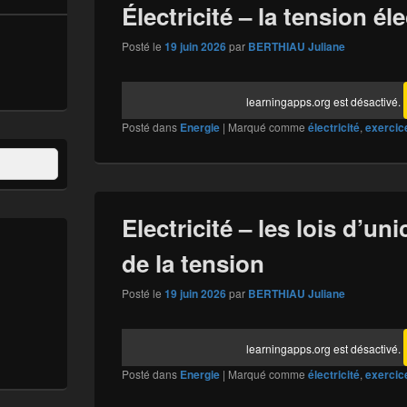
Électricité – la tension éle
Posté le
19 juin 2026
par
BERTHIAU Juliane
learningapps.org est désactivé.
Posté dans
Energie
|
Marqué comme
électricité
,
exercic
Electricité – les lois d’uni
de la tension
Posté le
19 juin 2026
par
BERTHIAU Juliane
learningapps.org est désactivé.
Posté dans
Energie
|
Marqué comme
électricité
,
exercic