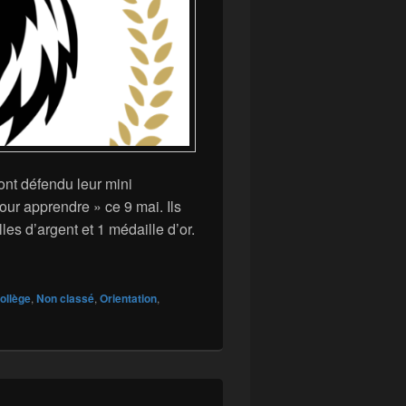
nt défendu leur mini
our apprendre » ce 9 mai. Ils
les d’argent et 1 médaille d’or.
ours « entreprendre pour apprendre »
ollège
,
Non classé
,
Orientation
,