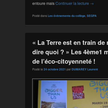
La Segpa s
entoure mais
Continuer la lecture
→
Posté dans
Les évènements du collège
,
SEGPA
« La Terre est en train de
dire quoi ? » Les 4ème1 
de l’éco-citoyenneté !
Posté le
24 octobre 2021
par
DUMAREY Laurent