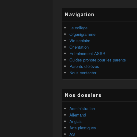
Zone
Navigation
principale
de
widget
Le collège
pour
Organigramme
la
Vie scolaire
barre
Orientation
latérale
Entrainement ASSR
Guides pronote pour les parents
Parents d’élèves
Nous contacter
Nos dossiers
Administration
Allemand
Anglais
Arts plastiques
AS