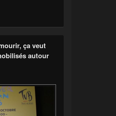
’engage pour la planète
 mourir, ça veut
mobilisés autour