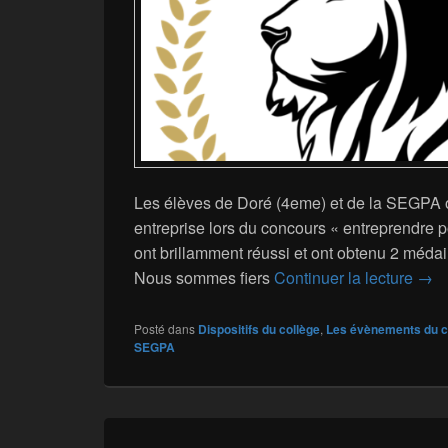
Les élèves de Doré (4eme) et de la SEGPA o
entreprise lors du concours « entreprendre p
ont brillamment réussi et ont obtenu 2 médail
Conc
Nous sommes fiers
Continuer la lecture
→
Posté dans
Dispositifs du collège
,
Les évènements du c
SEGPA