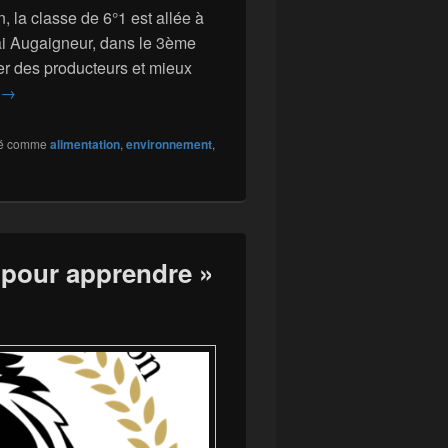
, la classe de 6°1 est allée à
ai Augaigneur, dans le 3ème
er des producteurs et mieux
Les 6°1 sortent au marché !
→
é comme
alimentation
,
environnement
,
 pour apprendre »