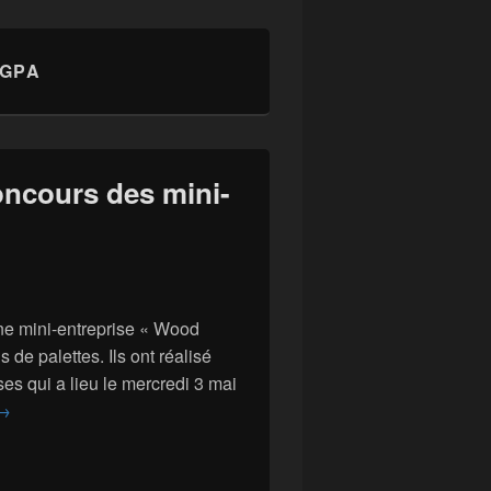
GPA
ncours des mini-
e mini-entreprise « Wood
s de palettes. Ils ont réalisé
es qui a lieu le mercredi 3 mai
VOTER pour la PUB du concours des mini-entreprises.
→