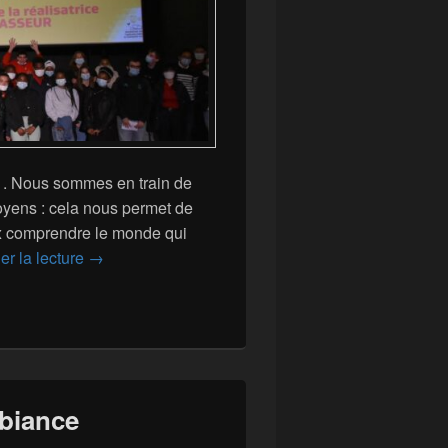
1. Nous sommes en train de
toyens : cela nous permet de
ux comprendre le monde qui
« La Terre est en train de mourir, ça veut dire quoi
er la lecture
→
mbiance