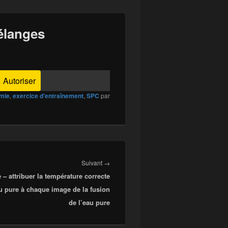
élanges
Autoriser
mie
,
exercice d'entraînement
,
SPC
par
Article
Suivant
→
 – attribuer la température correcte
suivant :
au pure à chaque image de la fusion
de l’eau pure