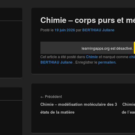
Chimie – corps purs et m
Posté le
19 juin 2026
par
BERTHIAU Juliane
learningapps.org est désactivé.
Cet article a été posté dans
Chimie
et marqué comme
chi
BERTHIAU Juliane
. Enregistrer le
permalien
.
Navigation
de
Article
←
Précédent
l’article
Chimie – modélisation moléculaire des 3
précédent :
Chimie
états de la matière
de l’e