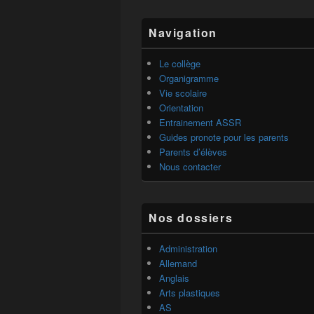
Zone
Navigation
principale
de
widget
Le collège
pour
Organigramme
la
Vie scolaire
barre
Orientation
latérale
Entrainement ASSR
Guides pronote pour les parents
Parents d’élèves
Nous contacter
Nos dossiers
Administration
Allemand
Anglais
Arts plastiques
AS