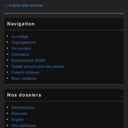
Navigation
←
Articles plus anciens
dans
les
Zone
articles
Navigation
principale
de
widget
Le collège
pour
Organigramme
la
Vie scolaire
barre
Orientation
latérale
Entrainement ASSR
Guides pronote pour les parents
Parents d’élèves
Nous contacter
Nos dossiers
Administration
Allemand
Anglais
Arts plastiques