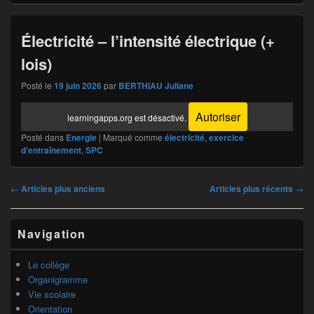
Électricité – l’intensité électrique (+
lois)
Posté le
19 juin 2026
par
BERTHIAU Juliane
Autoriser
learningapps.org est désactivé.
Posté dans
Energie
|
Marqué comme
électricité
,
exercice
d'entraînement
,
SPC
Navigation
←
Articles plus anciens
Articles plus récents
→
dans
les
Zone
articles
Navigation
principale
de
widget
Le collège
pour
Organigramme
la
Vie scolaire
barre
Orientation
latérale