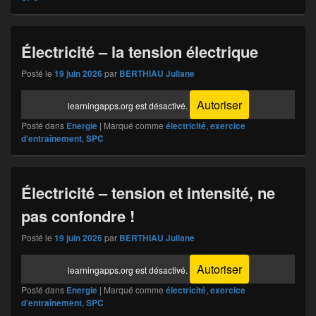
Électricité – la tension électrique
Posté le
19 juin 2026
par
BERTHIAU Juliane
Autoriser
learningapps.org est désactivé.
Posté dans
Energie
|
Marqué comme
électricité
,
exercice
d'entraînement
,
SPC
Électricité – tension et intensité, ne
pas confondre !
Posté le
19 juin 2026
par
BERTHIAU Juliane
Autoriser
learningapps.org est désactivé.
Posté dans
Energie
|
Marqué comme
électricité
,
exercice
d'entraînement
,
SPC