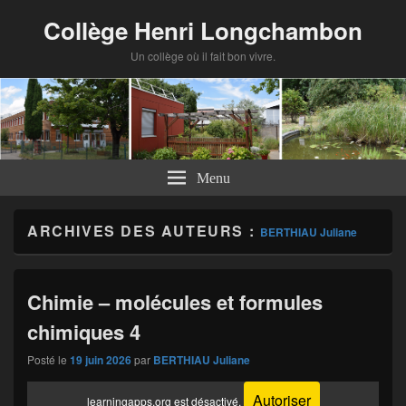
Panneau de gestion des cookies
Collège Henri Longchambon
Un collège où il fait bon vivre.
Menu
ARCHIVES DES AUTEURS :
BERTHIAU Juliane
Chimie – molécules et formules
chimiques 4
Posté le
19 juin 2026
par
BERTHIAU Juliane
Autoriser
learningapps.org est désactivé.